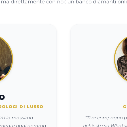
, ma direttamente con noi: un banco diamanti online
o
ROLOGI DI LUSSO
G
irti la massima
"Ti accompagno p
nalmente ogni gemma
richiesta su WhatsA