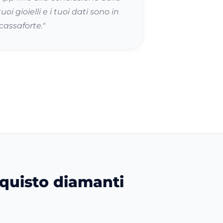
oi gioielli e i tuoi dati sono in
cassaforte."
acquisto diamanti