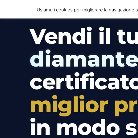
Usiamo i cookies per migliorare la navigazione su
Vendi il t
diamant
certificato
miglior p
in modo s