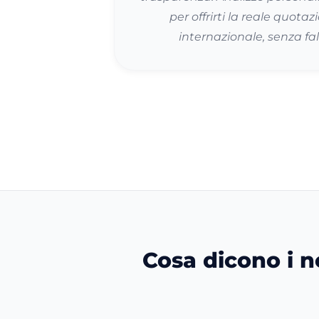
per offrirti la reale quota
internazionale, senza fa
Cosa dicono i no