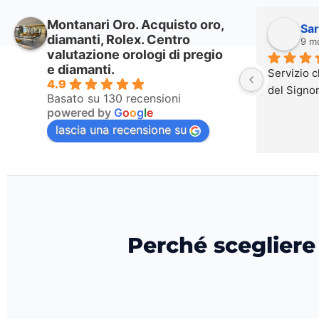
Montanari Oro. Acquisto oro,
Francesca Casolari
Sa
diamanti, Rolex. Centro
8 months ago
9 m
valutazione orologi di pregio
e diamanti.
Ottimo servizio .
Servizio c
4.9
Persone precise, puntuali ed 
del Signo
Basato su 130 recensioni
estremamente 
powered by
G
o
o
g
l
e
professionali.Complimenti per l’ottimo 
lascia una recensione su
servizio, l’attenzione al cliente e 
l’estrema professionalità. Caldamente 
consigliato
Perché scegliere