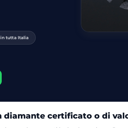
 in tutta Italia
 diamante certificato o di val