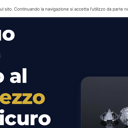
l sito. Continuando la navigazione si accetta l'utilizzo da parte n
uo
e
 al
rezzo
icuro