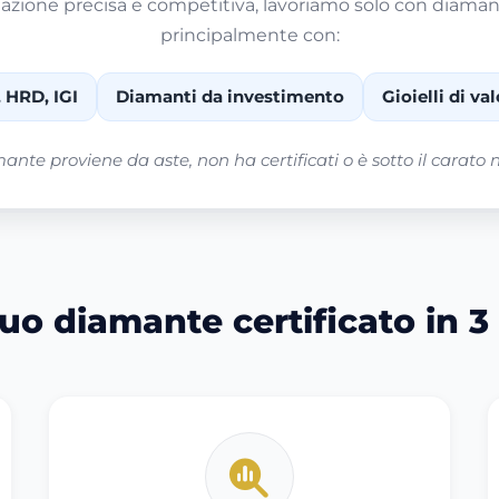
tazione precisa e competitiva, lavoriamo solo con diamant
principalmente con:
, HRD, IGI
Diamanti da investimento
Gioielli di v
mante proviene da aste, non ha certificati o è sotto il carato 
uo diamante certificato in 3