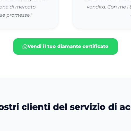
zione di mercato
vendita. Con me i tu
lse promesse."
Vendi il tuo diamante certificato
stri clienti del servizio di 