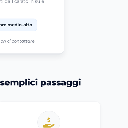
i da 1 carato in su e
alore medio-alto
non ci contattare
 semplici passaggi