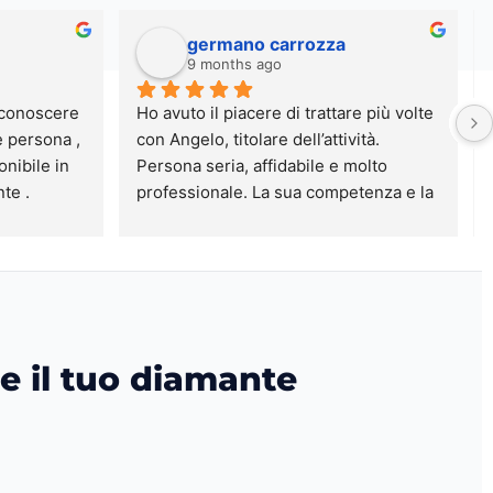
germano carrozza
9 months ago
 conoscere 
Ho avuto il piacere di trattare più volte 
 persona , 
con Angelo, titolare dell’attività. 
nibile in 
Persona seria, affidabile e molto 
te .
professionale. La sua competenza e la 
cura con cui segue ogni trattativa 
trasmettono grande fiducia. Attività di 
alto livello, assolutamente consigliata 
per chi cerca serietà e qualità nel 
settore degli orologi e preziosi di 
lusso.
e il tuo diamante