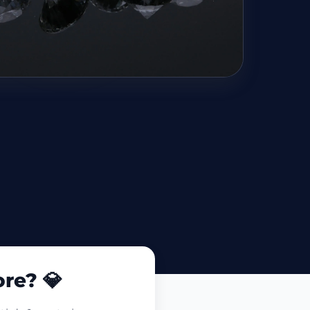
ore? 💎